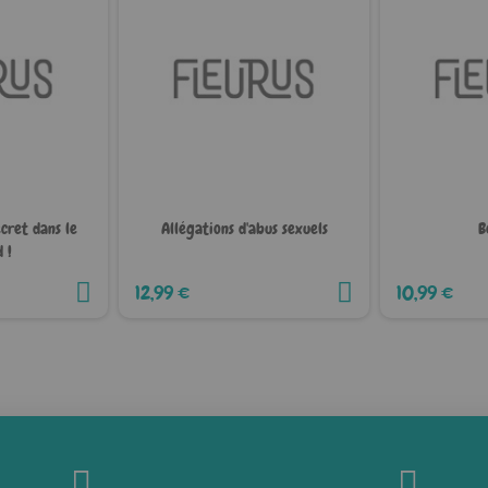
ecret dans le
Allégations d'abus sexuels
B
 !
12,99 €
10,99 €