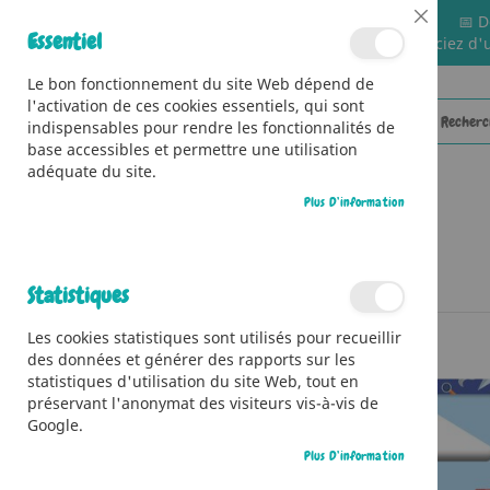
📅 D
Close
Essentiel
🚚 Bénéficiez d'
Cookie
Bar
Le bon fonctionnement du site Web dépend de
l'activation de ces cookies essentiels, qui sont
indispensables pour rendre les fonctionnalités de
base accessibles et permettre une utilisation
adéquate du site.
Plus D’information
CATÉGORIES
Accueil
Atelier origami - Ninjas
Statistiques
Skip
Les cookies statistiques sont utilisés pour recueillir
to
des données et générer des rapports sur les
the
statistiques d'utilisation du site Web, tout en
end
préservant l'anonymat des visiteurs vis-à-vis de
of
Google.
the
images
Plus D’information
gallery