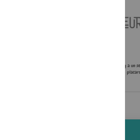
J'ai mal à ma mère
À l'aide, y a un s
placard
22,00 €
5,49 €