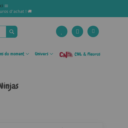
ici
📅
uros d'achat ! 🚚
Rechercher
ons du moment
Univers
CNL & Fleurus
Ninjas