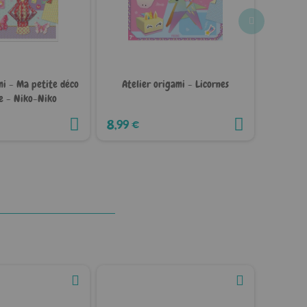
mi - Ma petite déco
Atelier origami - Licornes
Atel
se - Niko-Niko
8,99 €
8,99 €