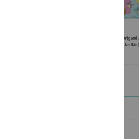
Atelier origami : Dinosaures
Atelier origami 
brillan
8,99 €
8,99 €
En cours d'approvisionnement