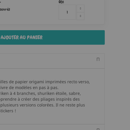
Qté
r
 ouvrés
AJOUTER AU PANIER
illes de papier origami imprimées recto verso,
 livre de modèles en pas à pas.
iken à 4 branches, shuriken étoile, sabre,
rendre à créer des pliages inspirés des
lusieurs versions colorées. Il ne reste plus
tickers !