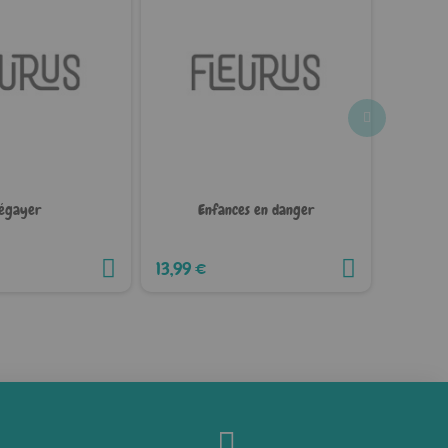
égayer
Enfances en danger
Évaluat
13,99 €
12,99 €