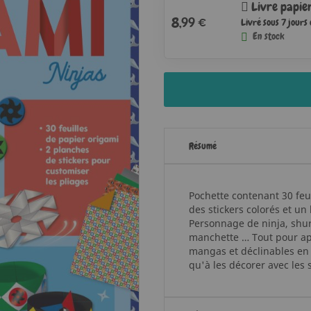
Livre papie
8,99 €
Livré sous 7 jours
En stock
Résumé
Pochette contenant 30 feu
des stickers colorés et un
Personnage de ninja, shur
manchette … Tout pour app
mangas et déclinables en p
qu'à les décorer avec les s