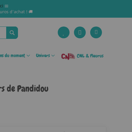
ici
📅
uros d'achat ! 🚚
Rechercher
ons du moment
Univers
CNL & Fleurus
rs de Pandidou