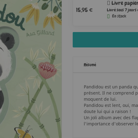
Livre papie
15,95 €
Livré sous 7 jours
En stock
Résumé
Pandidou est un panda qu
présent. Il ne comprend pa
moquent de lui.
Pandidou est lent, oui, mai
doute lui qui a raison !
Un joli album avec des fla
l'importance d'observer l