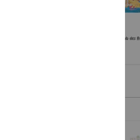
Papa, je t’aime gros comme pa !
Le club des R
9,95 €
16,95 €