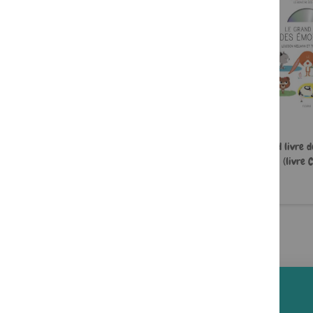
Zoé et le courage
Le grand livre d
(livre 
6,95 €
16,90 €