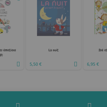
es émotions
La nuit
Zoé et
CD)
5,50 €
6,95 €