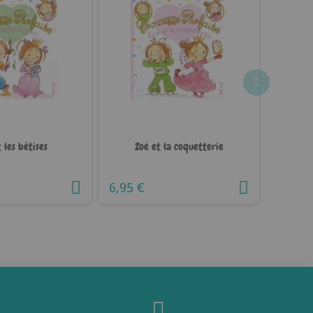
 les bêtises
Zoé et la coquetterie
6,95 €
5,50 €