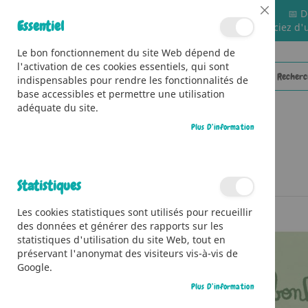
📅 D
Close
Essentiel
🚚 Bénéficiez d'
Cookie
Bar
Le bon fonctionnement du site Web dépend de
l'activation de ces cookies essentiels, qui sont
indispensables pour rendre les fonctionnalités de
base accessibles et permettre une utilisation
adéquate du site.
Plus D’information
CATÉGORIES
Accueil
Les petits bonheurs de Pandidou
Statistiques
Skip
Les cookies statistiques sont utilisés pour recueillir
to
des données et générer des rapports sur les
the
statistiques d'utilisation du site Web, tout en
end
préservant l'anonymat des visiteurs vis-à-vis de
of
Google.
the
images
Plus D’information
gallery