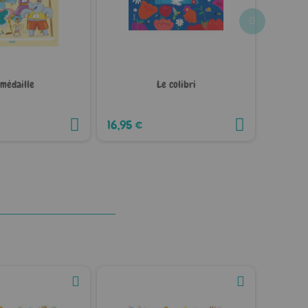
 médaille
Le colibri
Un
16,95 €
14,95 €