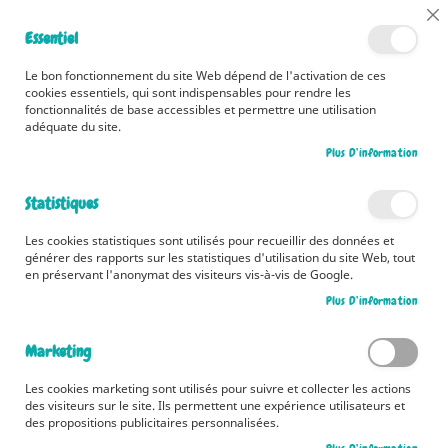
📅 Découvrez dès maintenant nos 2 agendas pour la rentrée !
Cl
Essentiel
Cliquez ici
📅
Co
Ba
🚚 Bénéficiez d'une livraison à 0,01€ en France métropolitaine et
Le bon fonctionnement du site Web dépend de l'activation de ces
Belgique dès 35 euros d'achat ! 🚚
cookies essentiels, qui sont indispensables pour rendre les
fonctionnalités de base accessibles et permettre une utilisation
adéquate du site.
Plus D’information
Rechercher
Statistiques
Accueil
L'espace
Les cookies statistiques sont utilisés pour recueillir des données et
Skip
générer des rapports sur les statistiques d'utilisation du site Web, tout
to
en préservant l'anonymat des visiteurs vis-à-vis de Google.
the
Plus D’information
end
of
the
Marketing
images
gallery
Les cookies marketing sont utilisés pour suivre et collecter les actions
des visiteurs sur le site. Ils permettent une expérience utilisateurs et
des propositions publicitaires personnalisées.