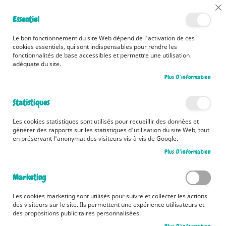
📅 Découvrez dès maintenant nos 2 agendas pour la rentrée !
Cl
Essentiel
Cliquez ici
📅
Co
Ba
🚚 Bénéficiez d'une livraison à 0,01€ en France métropolitaine et
Le bon fonctionnement du site Web dépend de l'activation de ces
Belgique dès 35 euros d'achat ! 🚚
cookies essentiels, qui sont indispensables pour rendre les
fonctionnalités de base accessibles et permettre une utilisation
adéquate du site.
Plus D’information
Rechercher
Statistiques
Accueil
Mon carnet secret - Manga (holographique)
Les cookies statistiques sont utilisés pour recueillir des données et
Skip
générer des rapports sur les statistiques d'utilisation du site Web, tout
to
en préservant l'anonymat des visiteurs vis-à-vis de Google.
the
Plus D’information
end
of
the
Marketing
images
gallery
Les cookies marketing sont utilisés pour suivre et collecter les actions
des visiteurs sur le site. Ils permettent une expérience utilisateurs et
des propositions publicitaires personnalisées.