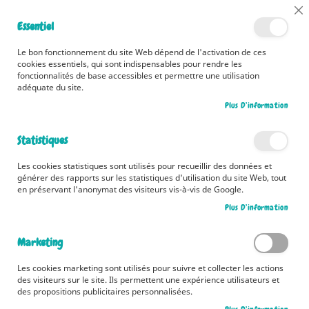
📅 Découvrez dès maintenant nos 2 agendas pour la rentrée !
Cl
Essentiel
Cliquez ici
📅
Co
Ba
🚚 Bénéficiez d'une livraison à 0,01€ en France métropolitaine et
Le bon fonctionnement du site Web dépend de l'activation de ces
Belgique dès 35 euros d'achat ! 🚚
cookies essentiels, qui sont indispensables pour rendre les
fonctionnalités de base accessibles et permettre une utilisation
adéquate du site.
Plus D’information
Rechercher
Statistiques
Accueil
Les petits chats
Les cookies statistiques sont utilisés pour recueillir des données et
Skip
générer des rapports sur les statistiques d'utilisation du site Web, tout
to
en préservant l'anonymat des visiteurs vis-à-vis de Google.
the
Plus D’information
end
of
the
Marketing
images
gallery
Les cookies marketing sont utilisés pour suivre et collecter les actions
des visiteurs sur le site. Ils permettent une expérience utilisateurs et
des propositions publicitaires personnalisées.