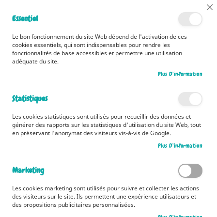
📅 Découvrez dès maintenant nos 2 agendas pour la rentrée !
Cl
Essentiel
Cliquez ici
📅
Co
Ba
🚚 Bénéficiez d'une livraison à 0,01€ en France métropolitaine et
Le bon fonctionnement du site Web dépend de l'activation de ces
Belgique dès 35 euros d'achat ! 🚚
cookies essentiels, qui sont indispensables pour rendre les
fonctionnalités de base accessibles et permettre une utilisation
adéquate du site.
Plus D’information
Rechercher
Statistiques
Accueil
Bracelets d’amitié - Liens cosmiques
Les cookies statistiques sont utilisés pour recueillir des données et
Skip
générer des rapports sur les statistiques d'utilisation du site Web, tout
to
en préservant l'anonymat des visiteurs vis-à-vis de Google.
the
Plus D’information
end
of
the
Marketing
images
gallery
Les cookies marketing sont utilisés pour suivre et collecter les actions
des visiteurs sur le site. Ils permettent une expérience utilisateurs et
des propositions publicitaires personnalisées.