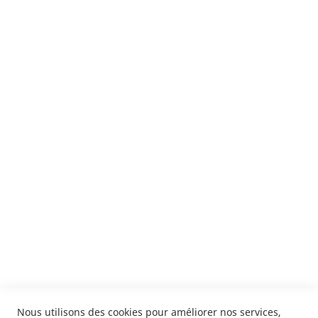
Suivez notre newsletter
Je m'inscris !
ENVOYER
SERVICES
LIVRAISON & PAIEMENT
INFORMATIONS
NOUS CONTACTER
Nous utilisons des cookies pour améliorer nos services,