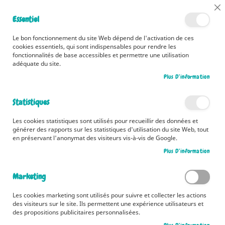
📅 Découvrez dès maintenant nos 2 agendas pour la rentrée !
Cl
Essentiel
Cliquez ici
📅
Co
Ba
🚚 Bénéficiez d'une livraison à 0,01€ en France métropolitaine et
Le bon fonctionnement du site Web dépend de l'activation de ces
Belgique dès 35 euros d'achat ! 🚚
cookies essentiels, qui sont indispensables pour rendre les
fonctionnalités de base accessibles et permettre une utilisation
adéquate du site.
Plus D’information
Rechercher
Statistiques
Accueil
Obéir
Les cookies statistiques sont utilisés pour recueillir des données et
Skip
générer des rapports sur les statistiques d'utilisation du site Web, tout
to
en préservant l'anonymat des visiteurs vis-à-vis de Google.
the
Plus D’information
end
of
the
Marketing
images
gallery
Les cookies marketing sont utilisés pour suivre et collecter les actions
des visiteurs sur le site. Ils permettent une expérience utilisateurs et
des propositions publicitaires personnalisées.