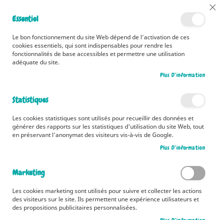
📅 Découvrez dès maintenant nos 2 agendas pour la rentrée !
Cl
Essentiel
Cliquez ici
📅
Co
Ba
🚚 Bénéficiez d'une livraison à 0,01€ en France métropolitaine et
Le bon fonctionnement du site Web dépend de l'activation de ces
Belgique dès 35 euros d'achat ! 🚚
cookies essentiels, qui sont indispensables pour rendre les
fonctionnalités de base accessibles et permettre une utilisation
adéquate du site.
Plus D’information
Rechercher
Statistiques
Accueil
Zoé prend l'avion
Les cookies statistiques sont utilisés pour recueillir des données et
Skip
générer des rapports sur les statistiques d'utilisation du site Web, tout
to
en préservant l'anonymat des visiteurs vis-à-vis de Google.
the
Plus D’information
end
of
the
Marketing
images
gallery
Les cookies marketing sont utilisés pour suivre et collecter les actions
des visiteurs sur le site. Ils permettent une expérience utilisateurs et
des propositions publicitaires personnalisées.