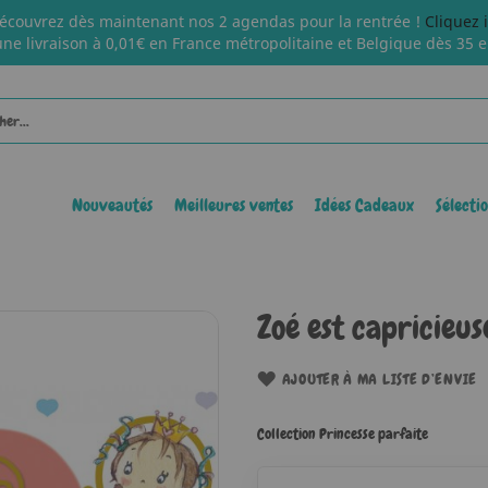
écouvrez dès maintenant nos 2 agendas pour la rentrée !
Cliquez 
une livraison à 0,01€ en France métropolitaine et Belgique dès 35 e
Nouveautés
Meilleures ventes
Idées Cadeaux
Sélecti
Zoé est capricieus
AJOUTER À MA LISTE D’ENVIE
Collection Princesse parfaite