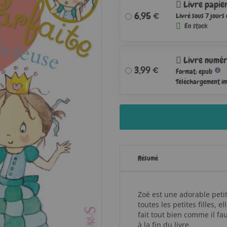
Livre papie
6,95 €
Livré sous 7 jours
En stock
Livre numér
3,99 €
Format: epub
Téléchargement i
Résumé
Zoé est une adorable petit
toutes les petites filles, 
fait tout bien comme il fa
à la fin du livre.