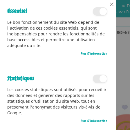
📅 D
Close
Essentiel
🚚 Bénéficiez d'
Cookie
Bar
Le bon fonctionnement du site Web dépend de
l'activation de ces cookies essentiels, qui sont
indispensables pour rendre les fonctionnalités de
base accessibles et permettre une utilisation
adéquate du site.
Plus D’information
CATÉGORIES
Accueil
Zoé est capricieuse
Statistiques
Skip
Les cookies statistiques sont utilisés pour recueillir
to
des données et générer des rapports sur les
the
statistiques d'utilisation du site Web, tout en
end
préservant l'anonymat des visiteurs vis-à-vis de
of
Google.
the
images
Plus D’information
gallery