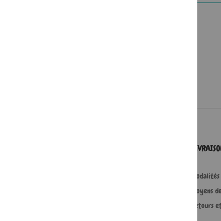
SERVICES
LIVRAIS
Comment passer une commande ?
Modalités 
Commande professionnelle
Moyens d
FAQ
Retours e
Lire en numérique