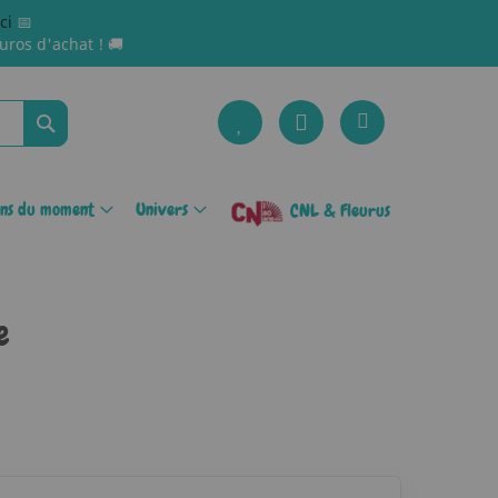
ici
📅
uros d'achat ! 🚚
Rechercher
ons du moment
Univers
CNL & Fleurus
e