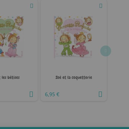
 les bêtises
Zoé et la coquetterie
6,95 €
5,50 €