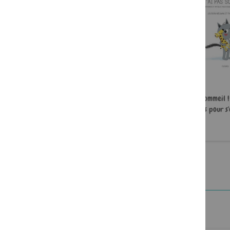
Le grand livre des émotions
J'ai pas sommeil !
(livre CD)
rituels pour s
paisible
16,90 €
11,90 €