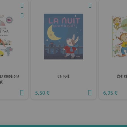
es émotions
La nuit
Zoé et
CD)
5,50 €
6,95 €