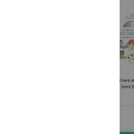
Zoé et le courage
Le grand livre d
(livre 
6,95 €
16,90 €