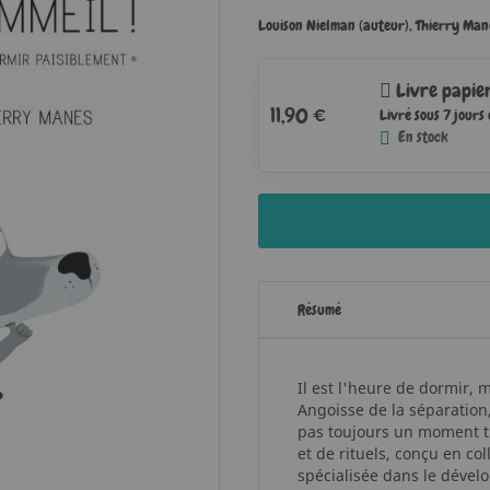
Louison Nielman (auteur)
,
Thierry Mane
Livre papie
11,90 €
Livré sous 7 jours
En stock
Résumé
Il est l'heure de dormir, m
Angoisse de la séparation
pas toujours un moment trè
et de rituels, conçu en co
spécialisée dans le dével