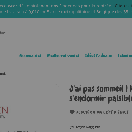
écouvrez dès maintenant nos 2 agendas pour la rentrée !
Cliquez 
une livraison à 0,01€ en France métropolitaine et Belgique dès 35 e
Nouveautés
Meilleures ventes
Idées Cadeaux
Sélecti
ement
J'ai pas sommeil ! 
s'endormir paisib
AJOUTER À MA LISTE D’ENVIE
Collection Petit zen