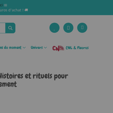
ici
📅
uros d'achat ! 🚚
Rechercher
ons du moment
Univers
CNL & Fleurus
Histoires et rituels pour
lement