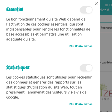
📅 D
Close
Essentiel
🚚 Bénéficiez d'
Cookie
Bar
Le bon fonctionnement du site Web dépend de
l'activation de ces cookies essentiels, qui sont
indispensables pour rendre les fonctionnalités de
base accessibles et permettre une utilisation
adéquate du site.
Plus D’information
CATÉGORIES
Accueil
J'ai pas sommeil ! Histoires et rituels pour s'endormir paisibl
Statistiques
Skip
Les cookies statistiques sont utilisés pour recueillir
to
des données et générer des rapports sur les
the
statistiques d'utilisation du site Web, tout en
end
préservant l'anonymat des visiteurs vis-à-vis de
of
Google.
the
images
Plus D’information
gallery