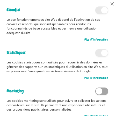
📅 Découvrez dès maintenant nos 2 agendas pour la rentrée !
Cl
Essentiel
Cliquez ici
📅
Co
Ba
🚚 Bénéficiez d'une livraison à 0,01€ en France métropolitaine et
Le bon fonctionnement du site Web dépend de l'activation de ces
Belgique dès 35 euros d'achat ! 🚚
cookies essentiels, qui sont indispensables pour rendre les
fonctionnalités de base accessibles et permettre une utilisation
adéquate du site.
Plus D’information
Rechercher
Statistiques
Accueil
Manuscrits
Les cookies statistiques sont utilisés pour recueillir des données et
générer des rapports sur les statistiques d'utilisation du site Web, tout
Proposition de manuscrits
en préservant l'anonymat des visiteurs vis-à-vis de Google.
Plus D’information
Nous vous remercions de nous faire parvenir vos manuscrits
imprimés en un exemplaire, exclusivement par courrier postal à
Marketing
l’adresse suivante :
Les cookies marketing sont utilisés pour suivre et collecter les actions
Comité de lecture – Fleurus Editions
des visiteurs sur le site. Ils permettent une expérience utilisateurs et
57 rue Gaston Tessier - 75019 Paris
des propositions publicitaires personnalisées.