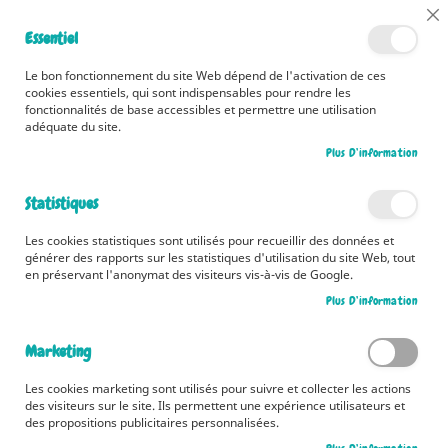
📅 Découvrez dès maintenant nos 2 agendas pour la rentrée !
Cl
Essentiel
Cliquez ici
📅
Co
Ba
🚚 Bénéficiez d'une livraison à 0,01€ en France métropolitaine et
Le bon fonctionnement du site Web dépend de l'activation de ces
Belgique dès 35 euros d'achat ! 🚚
cookies essentiels, qui sont indispensables pour rendre les
fonctionnalités de base accessibles et permettre une utilisation
adéquate du site.
Plus D’information
Rechercher
Statistiques
Accueil
Contributeur
Damien Vallot
Les cookies statistiques sont utilisés pour recueillir des données et
Damien Vallot
générer des rapports sur les statistiques d'utilisation du site Web, tout
en préservant l'anonymat des visiteurs vis-à-vis de Google.
Diplômé en Biologie et titulaire d'un master métiers de l'enseignement,
Plus D’information
Damien VALLOT est professeur de Sciences de la Vie et de la Terre en collège
et lycée.
Marketing
2
articles
Les cookies marketing sont utilisés pour suivre et collecter les actions
des visiteurs sur le site. Ils permettent une expérience utilisateurs et
Pa
Trier par
des propositions publicitaires personnalisées.
or