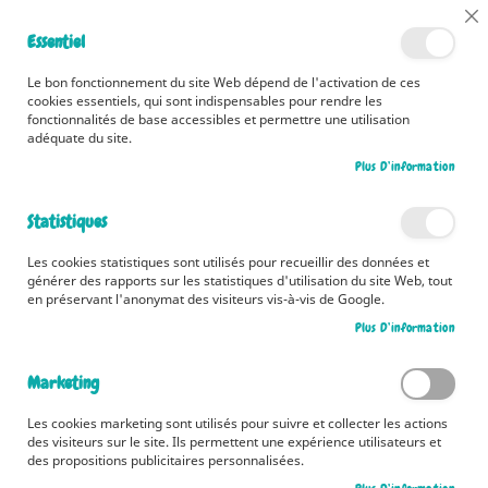
📅 Découvrez dès maintenant nos 2 agendas pour la rentrée !
Cl
Essentiel
Cliquez ici
📅
Co
Ba
🚚 Bénéficiez d'une livraison à 0,01€ en France métropolitaine et
Le bon fonctionnement du site Web dépend de l'activation de ces
Belgique dès 35 euros d'achat ! 🚚
cookies essentiels, qui sont indispensables pour rendre les
fonctionnalités de base accessibles et permettre une utilisation
adéquate du site.
Plus D’information
Rechercher
Statistiques
Accueil
Contributeur
Sarah Bursaux
Les cookies statistiques sont utilisés pour recueillir des données et
Sarah Bursaux
générer des rapports sur les statistiques d'utilisation du site Web, tout
en préservant l'anonymat des visiteurs vis-à-vis de Google.
Plus D’information
2
articles
Marketing
Pa
Trier par
or
Les cookies marketing sont utilisés pour suivre et collecter les actions
des visiteurs sur le site. Ils permettent une expérience utilisateurs et
dé
des propositions publicitaires personnalisées.