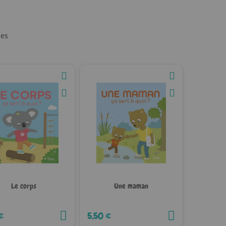
les
Le corps
Une maman
€
5,50 €