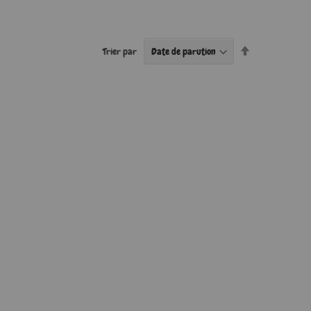
Par
Trier par
ordre
décroissant