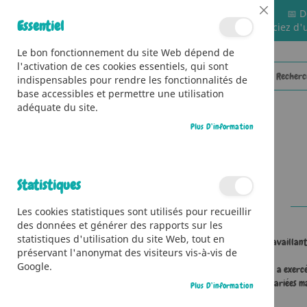
📅 D
Close
Essentiel
🚚 Bénéficiez d'
Cookie
Bar
Le bon fonctionnement du site Web dépend de
l'activation de ces cookies essentiels, qui sont
indispensables pour rendre les fonctionnalités de
base accessibles et permettre une utilisation
adéquate du site.
Plus D’information
CATÉGORIES
Accueil
Contributeur
Nesk
Statistiques
Les cookies statistiques sont utilisés pour recueillir
des données et générer des rapports sur les
statistiques d'utilisation du site Web, tout en
Jean-Sébastien Deheeger dit Nesk est un illustrateur travaillant 
préservant l'anonymat des visiteurs vis-à-vis de
Google.
Il a exerc
Ses inspirations sont variées 
Plus D’information