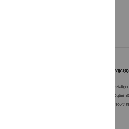
SERVICES
LIVRAIS
Comment passer une commande ?
Modalités 
Commande professionnelle
Moyens d
FAQ
Retours e
Lire en numérique