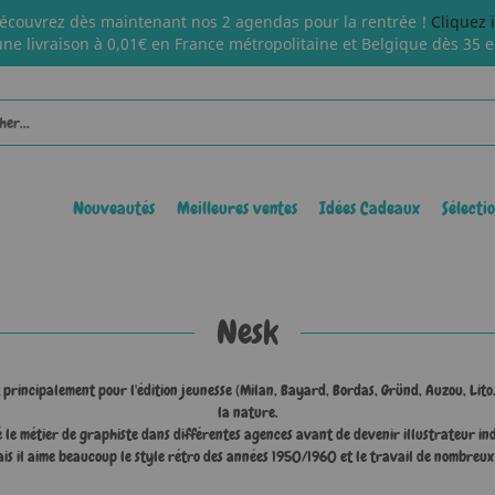
écouvrez dès maintenant nos 2 agendas pour la rentrée !
Cliquez 
une livraison à 0,01€ en France métropolitaine et Belgique dès 35 e
Nouveautés
Meilleures ventes
Idées Cadeaux
Sélecti
Nesk
principalement pour l'édition jeunesse (Milan, Bayard, Bordas, Gründ, Auzou, Lito...
la nature.
é le métier de graphiste dans différentes agences avant de devenir illustrateur i
mais il aime beaucoup le style rétro des années 1950/1960 et le travail de nombreux