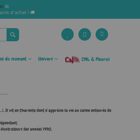
ici
📅
uros d'achat ! 🚚
Rechercher
ons du moment
Univers
CNL & Fleurus
). Il vit en Charente dont il apprécie la vie au calme entourée de
ndépendant.
 illustrateurs des années 1990.