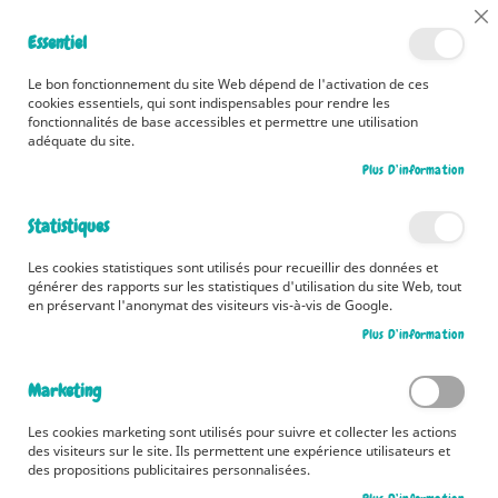
📅 Découvrez dès maintenant nos 2 agendas pour la rentrée !
Cl
Essentiel
Cliquez ici
📅
Co
Ba
🚚 Bénéficiez d'une livraison à 0,01€ en France métropolitaine et
Le bon fonctionnement du site Web dépend de l'activation de ces
Belgique dès 35 euros d'achat ! 🚚
cookies essentiels, qui sont indispensables pour rendre les
fonctionnalités de base accessibles et permettre une utilisation
adéquate du site.
Plus D’information
Rechercher
Statistiques
Accueil
Contributeur
Anna Láng
Les cookies statistiques sont utilisés pour recueillir des données et
Anna Láng
générer des rapports sur les statistiques d'utilisation du site Web, tout
en préservant l'anonymat des visiteurs vis-à-vis de Google.
Plus D’information
1
article
Marketing
Pa
Trier par
or
Les cookies marketing sont utilisés pour suivre et collecter les actions
des visiteurs sur le site. Ils permettent une expérience utilisateurs et
dé
des propositions publicitaires personnalisées.