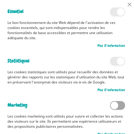
📅 Découvrez dès maintenant nos 2 agendas pour la rentrée !
Cl
Essentiel
Cliquez ici
📅
Co
Ba
🚚 Bénéficiez d'une livraison à 0,01€ en France métropolitaine et
Le bon fonctionnement du site Web dépend de l'activation de ces
Belgique dès 35 euros d'achat ! 🚚
cookies essentiels, qui sont indispensables pour rendre les
fonctionnalités de base accessibles et permettre une utilisation
adéquate du site.
Plus D’information
Rechercher
Statistiques
Accueil
Contributeur
Pierre-François Mouriaux
Les cookies statistiques sont utilisés pour recueillir des données et
Pierre-François Mouriaux
générer des rapports sur les statistiques d'utilisation du site Web, tout
en préservant l'anonymat des visiteurs vis-à-vis de Google.
Plus D’information
Marketing
Les cookies marketing sont utilisés pour suivre et collecter les actions
des visiteurs sur le site. Ils permettent une expérience utilisateurs et
des propositions publicitaires personnalisées.