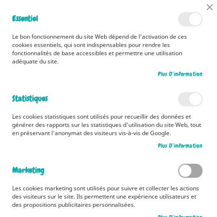
📅 Découvrez dès maintenant nos 2 agendas pour la rentrée !
Cl
Essentiel
Cliquez ici
📅
Co
Ba
🚚 Bénéficiez d'une livraison à 0,01€ en France métropolitaine et
Le bon fonctionnement du site Web dépend de l'activation de ces
Belgique dès 35 euros d'achat ! 🚚
cookies essentiels, qui sont indispensables pour rendre les
fonctionnalités de base accessibles et permettre une utilisation
adéquate du site.
Plus D’information
Rechercher
Statistiques
Accueil
Contributeur
Van Huy Ta
Les cookies statistiques sont utilisés pour recueillir des données et
Van Huy Ta
générer des rapports sur les statistiques d'utilisation du site Web, tout
en préservant l'anonymat des visiteurs vis-à-vis de Google.
Plus D’information
Marketing
Les cookies marketing sont utilisés pour suivre et collecter les actions
des visiteurs sur le site. Ils permettent une expérience utilisateurs et
des propositions publicitaires personnalisées.