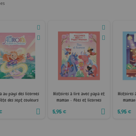
les
a au pays des licornes
Histoires à lire avec papa et
Histoires 
fête des sept couleurs
maman - Fées et licornes
maman 
€
5,95 €
5,95 €