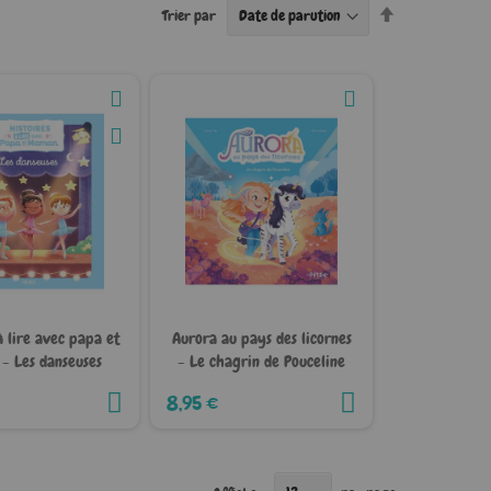
Par
Trier par
ordre
décroissant
à lire avec papa et
Aurora au pays des licornes
- Les danseuses
- Le chagrin de Pouceline
8,95 €