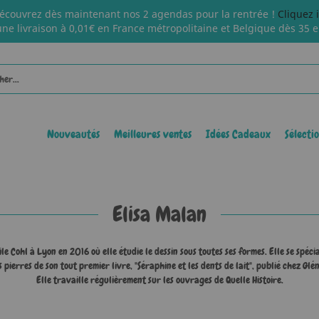
écouvrez dès maintenant nos 2 agendas pour la rentrée !
Cliquez 
une livraison à 0,01€ en France métropolitaine et Belgique dès 35 e
Nouveautés
Meilleures ventes
Idées Cadeaux
Sélecti
Elisa Malan
le Cohl à Lyon en 2016 où elle étudie le dessin sous toutes ses formes. Elle se spécia
 pierres de son tout premier livre, "Séraphine et les dents de lait", publié chez Glé
Elle travaille régulièrement sur les ouvrages de Quelle Histoire.