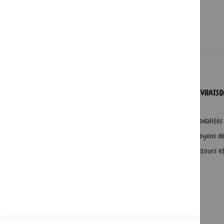
SERVICES
LIVRAIS
Comment passer une commande ?
Modalités 
Commande professionnelle
Moyens d
FAQ
Retours e
Lire en numérique