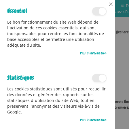
📅 D
Close
Essentiel
🚚 Bénéficiez d'
Cookie
Bar
Le bon fonctionnement du site Web dépend de
l'activation de ces cookies essentiels, qui sont
indispensables pour rendre les fonctionnalités de
base accessibles et permettre une utilisation
adéquate du site.
Plus D’information
CATÉGORIES
Accueil
Contributeur
Elisa Malan
Statistiques
Les cookies statistiques sont utilisés pour recueillir
des données et générer des rapports sur les
statistiques d'utilisation du site Web, tout en
Elisa Malan est née en 1998 à Marseille. Elle entre à l’école Émi
préservant l'anonymat des visiteurs vis-à-vis de
diplôme, qui posera les premières
Google.
Plus D’information