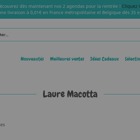
écouvrez dès maintenant nos 2 agendas pour la rentrée !
Cliquez 
une livraison à 0,01€ en France métropolitaine et Belgique dès 35 e
Nouveautés
Meilleures ventes
Idées Cadeaux
Sélecti
Laure Macotta
les