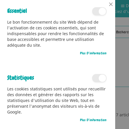
📅 D
Close
Essentiel
🚚 Bénéficiez d'
Cookie
Bar
Le bon fonctionnement du site Web dépend de
l'activation de ces cookies essentiels, qui sont
indispensables pour rendre les fonctionnalités de
base accessibles et permettre une utilisation
adéquate du site.
Plus D’information
CATÉGORIES
Accueil
Contributeur
Laure Macotta
Statistiques
Les cookies statistiques sont utilisés pour recueillir
des données et générer des rapports sur les
statistiques d'utilisation du site Web, tout en
préservant l'anonymat des visiteurs vis-à-vis de
Google.
7
artic
Ma Liste D’envies
Plus D’information