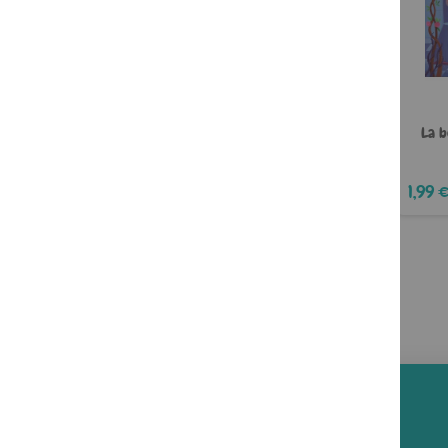
La b
1,99 