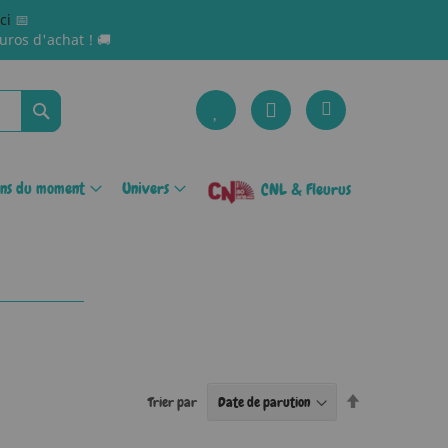
ici
📅
uros d'achat ! 🚚
Rechercher
ons du moment
Univers
CNL & Fleurus
Par
Trier par
ordre
décroissant