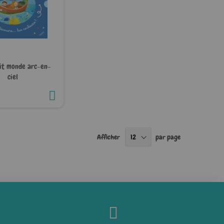
it monde arc-en-
ciel
Afficher
par page