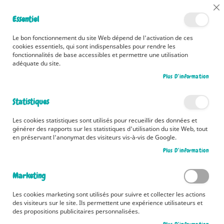
📅 Découvrez dès maintenant nos 2 agendas pour la rentrée !
Cl
Essentiel
Cliquez ici
📅
Co
Ba
🚚 Bénéficiez d'une livraison à 0,01€ en France métropolitaine et
Le bon fonctionnement du site Web dépend de l'activation de ces
Belgique dès 35 euros d'achat ! 🚚
cookies essentiels, qui sont indispensables pour rendre les
fonctionnalités de base accessibles et permettre une utilisation
adéquate du site.
Plus D’information
Rechercher
Statistiques
Accueil
Contributeur
Asa Gilland
Les cookies statistiques sont utilisés pour recueillir des données et
Asa Gilland
générer des rapports sur les statistiques d'utilisation du site Web, tout
en préservant l'anonymat des visiteurs vis-à-vis de Google.
Plus D’information
1
article
Marketing
Pa
Trier par
or
Les cookies marketing sont utilisés pour suivre et collecter les actions
des visiteurs sur le site. Ils permettent une expérience utilisateurs et
dé
des propositions publicitaires personnalisées.