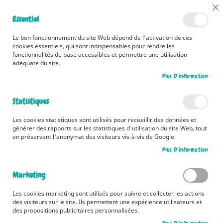
📅 Découvrez dès maintenant nos 2 agendas pour la rentrée !
Cl
Essentiel
Cliquez ici
📅
Co
Ba
🚚 Bénéficiez d'une livraison à 0,01€ en France métropolitaine et
Le bon fonctionnement du site Web dépend de l'activation de ces
Belgique dès 35 euros d'achat ! 🚚
cookies essentiels, qui sont indispensables pour rendre les
fonctionnalités de base accessibles et permettre une utilisation
adéquate du site.
Plus D’information
Rechercher
Statistiques
Accueil
Contributeur
Lorine Duthoit
Les cookies statistiques sont utilisés pour recueillir des données et
Lorine Duthoit
générer des rapports sur les statistiques d'utilisation du site Web, tout
en préservant l'anonymat des visiteurs vis-à-vis de Google.
Passionnée de biologie, de géologie et de voyages, Lorine DUTHOIT est
Plus D’information
professeure agrégée en Sciences de la Vie, de la Terre et de l'Univers.
Elle a débuté sa carrière d'enseignante auprès de collégiens, de lycéens et
Marketing
d'étudiants en région parisienne. Elle enseigne aujourd'hui en Allemagne.
Les cookies marketing sont utilisés pour suivre et collecter les actions
des visiteurs sur le site. Ils permettent une expérience utilisateurs et
des propositions publicitaires personnalisées.
MA LISTE D’ENVIES