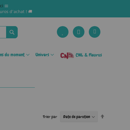
ici
📅
uros d'achat ! 🚚
Rechercher
ons du moment
Univers
CNL & Fleurus
Par
Trier par
ordre
décroissant