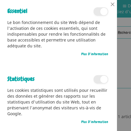
📅 D
Close
Essentiel
🚚 Bénéficiez d'
Cookie
Bar
Le bon fonctionnement du site Web dépend de
l'activation de ces cookies essentiels, qui sont
indispensables pour rendre les fonctionnalités de
base accessibles et permettre une utilisation
adéquate du site.
Plus D’information
CATÉGORIES
Accueil
Contributeur
Jean-françois Rochas
Statistiques
Les cookies statistiques sont utilisés pour recueillir
des données et générer des rapports sur les
statistiques d'utilisation du site Web, tout en
préservant l'anonymat des visiteurs vis-à-vis de
Google.
1
artic
Ma Liste D’envies
Plus D’information