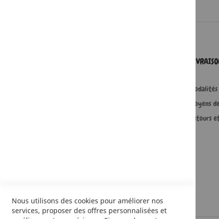
SERVICES
LIVRAIS
Comment passer une commande ?
Modalités 
Commande professionnelle
Moyens d
FAQ
Retours e
Lire en numérique
Nous utilisons des cookies pour améliorer nos
services, proposer des offres personnalisées et