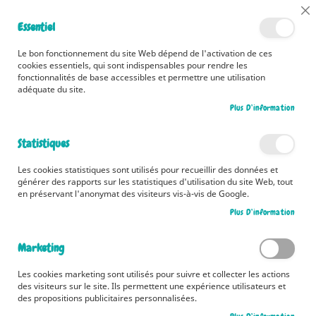
📅 Découvrez dès maintenant nos 2 agendas pour la rentrée !
Cl
Essentiel
Cliquez ici
📅
Co
Ba
🚚 Bénéficiez d'une livraison à 0,01€ en France métropolitaine et
Le bon fonctionnement du site Web dépend de l'activation de ces
Belgique dès 35 euros d'achat ! 🚚
cookies essentiels, qui sont indispensables pour rendre les
fonctionnalités de base accessibles et permettre une utilisation
adéquate du site.
Plus D’information
Rechercher
Statistiques
Accueil
Contributeur
Ophélie Ortal
Les cookies statistiques sont utilisés pour recueillir des données et
Ophélie Ortal
générer des rapports sur les statistiques d'utilisation du site Web, tout
en préservant l'anonymat des visiteurs vis-à-vis de Google.
Plus D’information
1
article
Marketing
Pa
Trier par
or
Les cookies marketing sont utilisés pour suivre et collecter les actions
des visiteurs sur le site. Ils permettent une expérience utilisateurs et
dé
des propositions publicitaires personnalisées.