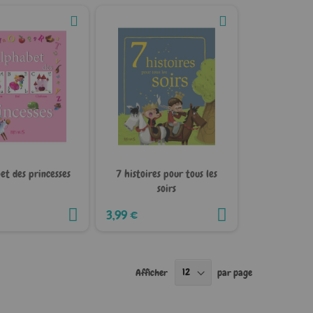
et des princesses
7 histoires pour tous les
soirs
3,99 €
Afficher
par page