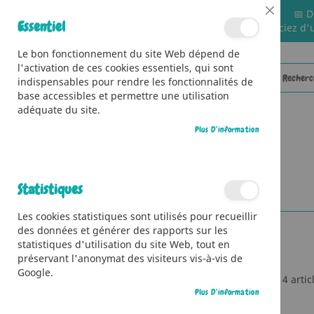
📅 D
Close
Essentiel
🚚 Bénéficiez d'
Cookie
Bar
Le bon fonctionnement du site Web dépend de
l'activation de ces cookies essentiels, qui sont
indispensables pour rendre les fonctionnalités de
base accessibles et permettre une utilisation
adéquate du site.
Plus D’information
CATÉGORIES
Accueil
Contributeur
Fred Multier
Statistiques
Les cookies statistiques sont utilisés pour recueillir
des données et générer des rapports sur les
statistiques d'utilisation du site Web, tout en
préservant l'anonymat des visiteurs vis-à-vis de
Google.
4
artic
Ma Liste D’envies
Plus D’information