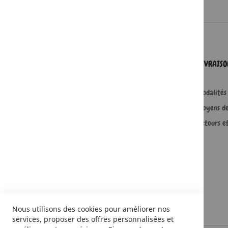
SERVICES
LIVRAIS
Comment passer une commande ?
Modalités 
Commande professionnelle
Moyens d
FAQ
Retours e
Lire en numérique
Nous utilisons des cookies pour améliorer nos
services, proposer des offres personnalisées et