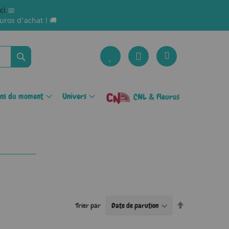
ici
📅
uros d'achat ! 🚚
Rechercher
ons du moment
Univers
CNL & Fleurus
Par
Trier par
ordre
décroissant