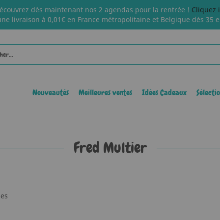
écouvrez dès maintenant nos 2 agendas pour la rentrée !
Cliquez 
une livraison à 0,01€ en France métropolitaine et Belgique dès 35 e
Nouveautés
Meilleures ventes
Idées Cadeaux
Sélecti
Fred Multier
les