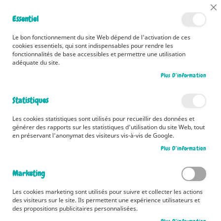
📅 Découvrez dès maintenant nos 2 agendas pour la rentrée !
Cl
Essentiel
Cliquez ici
📅
Co
Ba
🚚 Bénéficiez d'une livraison à 0,01€ en France métropolitaine et
Le bon fonctionnement du site Web dépend de l'activation de ces
Belgique dès 35 euros d'achat ! 🚚
cookies essentiels, qui sont indispensables pour rendre les
fonctionnalités de base accessibles et permettre une utilisation
adéquate du site.
Plus D’information
Rechercher
Statistiques
Accueil
Boldemorve, le fantôme dont il ne faut pas boire le nom !
Les cookies statistiques sont utilisés pour recueillir des données et
Skip
générer des rapports sur les statistiques d'utilisation du site Web, tout
to
en préservant l'anonymat des visiteurs vis-à-vis de Google.
the
Plus D’information
end
of
the
Marketing
images
gallery
Les cookies marketing sont utilisés pour suivre et collecter les actions
des visiteurs sur le site. Ils permettent une expérience utilisateurs et
des propositions publicitaires personnalisées.