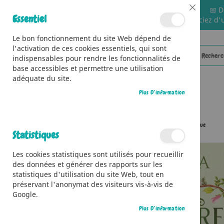
📅 D
Close
Essentiel
🚚 Bénéficiez d'
Cookie
Bar
Le bon fonctionnement du site Web dépend de
l'activation de ces cookies essentiels, qui sont
indispensables pour rendre les fonctionnalités de
base accessibles et permettre une utilisation
adéquate du site.
Plus D’information
CATÉGORIES
Accueil
Les Mystères de Byton Cove - Le fantôme de la crique
Statistiques
Skip
Les cookies statistiques sont utilisés pour recueillir
to
des données et générer des rapports sur les
the
statistiques d'utilisation du site Web, tout en
end
préservant l'anonymat des visiteurs vis-à-vis de
of
Google.
the
images
Plus D’information
gallery