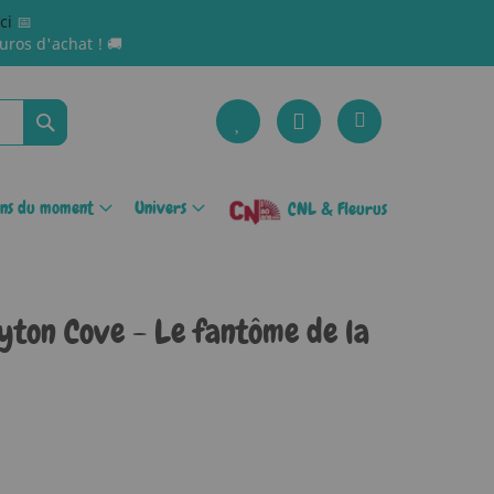
ici
📅
uros d'achat ! 🚚
Rechercher
ons du moment
Univers
CNL & Fleurus
yton Cove - Le fantôme de la