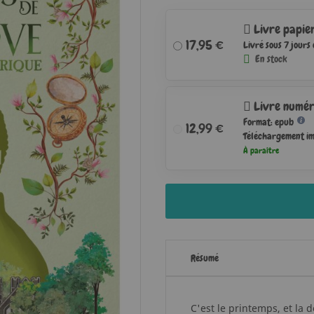
Livre papie
17,95 €
Livré sous 7 jours
En stock
Livre numér
Format: epub
12,99 €
Téléchargement i
À paraître
Résumé
C'est le printemps, et la 