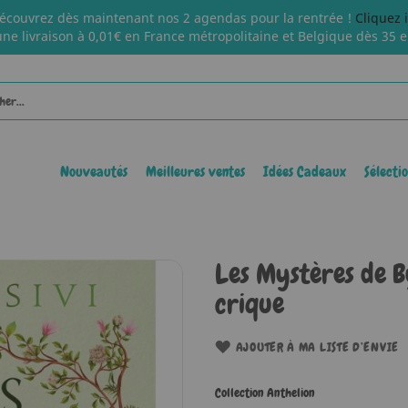
écouvrez dès maintenant nos 2 agendas pour la rentrée !
Cliquez 
une livraison à 0,01€ en France métropolitaine et Belgique dès 35 e
Nouveautés
Meilleures ventes
Idées Cadeaux
Sélecti
Les Mystères de B
crique
AJOUTER À MA LISTE D’ENVIE
Collection Anthelion