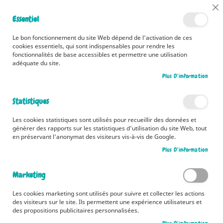
📅 Découvrez dès maintenant nos 2 agendas pour la rentrée !
Cl
Essentiel
Cliquez ici
📅
Co
Ba
🚚 Bénéficiez d'une livraison à 0,01€ en France métropolitaine et
Le bon fonctionnement du site Web dépend de l'activation de ces
Belgique dès 35 euros d'achat ! 🚚
cookies essentiels, qui sont indispensables pour rendre les
fonctionnalités de base accessibles et permettre une utilisation
adéquate du site.
Plus D’information
Rechercher
Statistiques
Accueil
Les Pourquoi
Les cookies statistiques sont utilisés pour recueillir des données et
Skip
générer des rapports sur les statistiques d'utilisation du site Web, tout
to
en préservant l'anonymat des visiteurs vis-à-vis de Google.
the
Plus D’information
end
of
the
Marketing
images
gallery
Les cookies marketing sont utilisés pour suivre et collecter les actions
des visiteurs sur le site. Ils permettent une expérience utilisateurs et
des propositions publicitaires personnalisées.