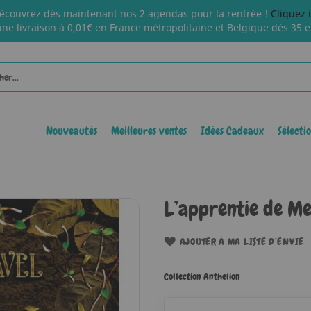
écouvrez dès maintenant nos 2 agendas pour la rentrée !
Cliquez 
une livraison à 0,01€ en France métropolitaine et Belgique dès 35 e
Nouveautés
Meilleures ventes
Idées Cadeaux
Sélecti
L’apprentie de Mer
AJOUTER À MA LISTE D’ENVIE
Collection Anthelion