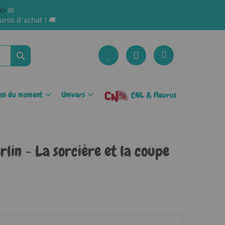
ici
📅
uros d'achat ! 🚚
Rechercher
ons du moment
Univers
CNL & Fleurus
lin - La sorcière et la coupe