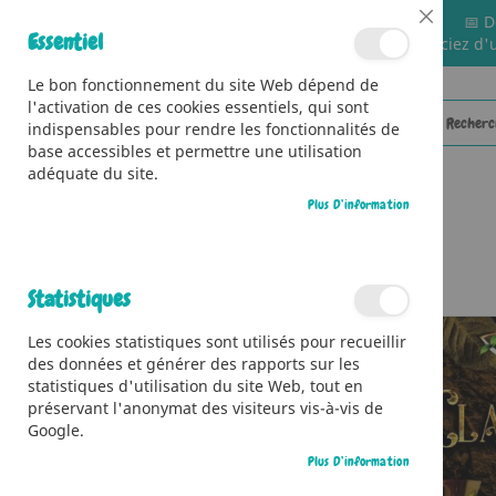
📅 D
Close
Essentiel
🚚 Bénéficiez d'
Cookie
Bar
Le bon fonctionnement du site Web dépend de
l'activation de ces cookies essentiels, qui sont
indispensables pour rendre les fonctionnalités de
base accessibles et permettre une utilisation
adéquate du site.
Plus D’information
CATÉGORIES
Accueil
L’apprentie de Merlin - La sorcière et la coupe
Statistiques
Skip
Les cookies statistiques sont utilisés pour recueillir
to
des données et générer des rapports sur les
the
statistiques d'utilisation du site Web, tout en
end
préservant l'anonymat des visiteurs vis-à-vis de
of
Google.
the
images
Plus D’information
gallery