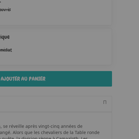
r
 ouvrés
ique
mmédiat
AJOUTER AU PANIER
, se réveille après vingt-cinq années de
ngé. Alors que les chevaliers de la Table ronde
 quête, la division règne à Camaaloth. Les