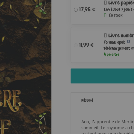
Livre papie
17,95 €
Livré sous 7 jours
En stock
Livre numér
Format: epub
11,99 €
Téléchargement i
À paraître
Résumé
Ana, l'apprentie de Merlin
sommeil. Le royaume a cha
partent pour une dernière