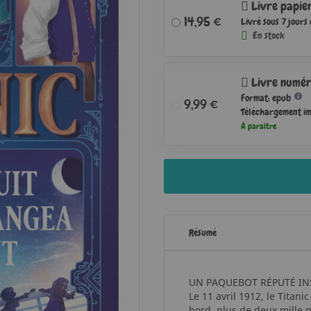
Livre papie
14,95 €
Livré sous 7 jours
En stock
Livre numér
Format: epub
9,99 €
Téléchargement i
À paraître
Résumé
UN PAQUEBOT RÉPUTÉ INS
Le 11 avril 1912, le Titan
bord, plus de deux mille p