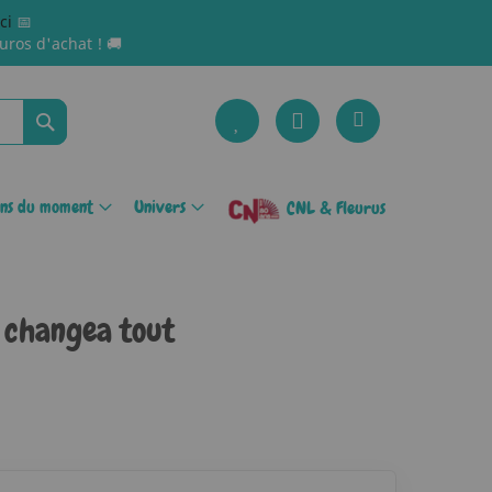
ici
📅
uros d'achat ! 🚚
Rechercher
ons du moment
Univers
CNL & Fleurus
ui changea tout