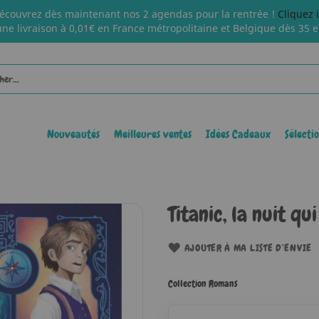
écouvrez dès maintenant nos 2 agendas pour la rentrée !
Cliquez 
une livraison à 0,01€ en France métropolitaine et Belgique dès 35 e
Nouveautés
Meilleures ventes
Idées Cadeaux
Sélecti
Titanic, la nuit q
AJOUTER À MA LISTE D’ENVIE
Collection Romans