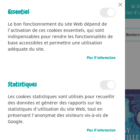
📅 D
Close
Essentiel
🚚 Bénéficiez d'
Cookie
Bar
Le bon fonctionnement du site Web dépend de
l'activation de ces cookies essentiels, qui sont
indispensables pour rendre les fonctionnalités de
base accessibles et permettre une utilisation
adéquate du site.
Plus D’information
CATÉGORIES
Accueil
Titanic, la nuit qui changea tout
Statistiques
Skip
Les cookies statistiques sont utilisés pour recueillir
to
des données et générer des rapports sur les
the
statistiques d'utilisation du site Web, tout en
end
préservant l'anonymat des visiteurs vis-à-vis de
of
Google.
the
images
Plus D’information
gallery