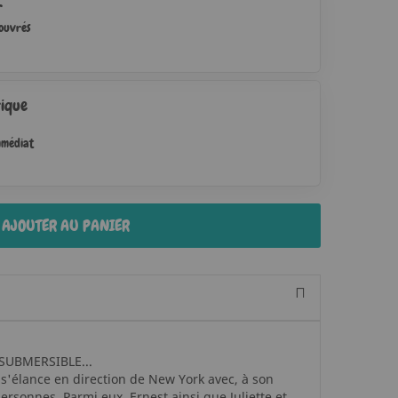
r
 ouvrés
ique
mmédiat
AJOUTER AU PANIER
UBMERSIBLE...
ic s'élance en direction de New York avec, à son
ersonnes. Parmi eux, Ernest ainsi que Juliette et