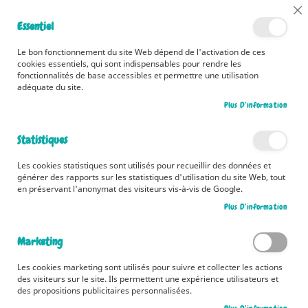
📅 Découvrez dès maintenant nos 2 agendas pour la rentrée !
Cl
Essentiel
Cliquez ici
📅
Co
Ba
🚚 Bénéficiez d'une livraison à 0,01€ en France métropolitaine et
Le bon fonctionnement du site Web dépend de l'activation de ces
Belgique dès 35 euros d'achat ! 🚚
cookies essentiels, qui sont indispensables pour rendre les
fonctionnalités de base accessibles et permettre une utilisation
adéquate du site.
Plus D’information
Rechercher
Statistiques
Accueil
Les travaux de la route
Les cookies statistiques sont utilisés pour recueillir des données et
Skip
générer des rapports sur les statistiques d'utilisation du site Web, tout
to
en préservant l'anonymat des visiteurs vis-à-vis de Google.
the
Plus D’information
end
of
the
Marketing
images
gallery
Les cookies marketing sont utilisés pour suivre et collecter les actions
des visiteurs sur le site. Ils permettent une expérience utilisateurs et
des propositions publicitaires personnalisées.