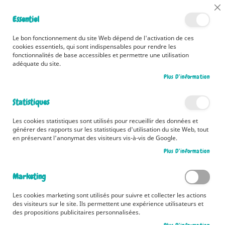
📅 Découvrez dès maintenant nos 2 agendas pour la rentrée !
Cl
Essentiel
Cliquez ici
📅
Co
Ba
🚚 Bénéficiez d'une livraison à 0,01€ en France métropolitaine et
Le bon fonctionnement du site Web dépend de l'activation de ces
Belgique dès 35 euros d'achat ! 🚚
cookies essentiels, qui sont indispensables pour rendre les
fonctionnalités de base accessibles et permettre une utilisation
adéquate du site.
Plus D’information
Rechercher
Statistiques
Accueil
Les Mystères de Byton Cove - Un secret à déterrer
Les cookies statistiques sont utilisés pour recueillir des données et
Skip
générer des rapports sur les statistiques d'utilisation du site Web, tout
to
en préservant l'anonymat des visiteurs vis-à-vis de Google.
the
Plus D’information
end
of
the
Marketing
images
gallery
Les cookies marketing sont utilisés pour suivre et collecter les actions
des visiteurs sur le site. Ils permettent une expérience utilisateurs et
des propositions publicitaires personnalisées.