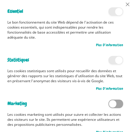
📅 Découvrez dès maintenant nos 2 agendas pour la rentrée !
Cl
Essentiel
Cliquez ici
📅
Co
Ba
🚚 Bénéficiez d'une livraison à 0,01€ en France métropolitaine et
Le bon fonctionnement du site Web dépend de l'activation de ces
Belgique dès 35 euros d'achat ! 🚚
cookies essentiels, qui sont indispensables pour rendre les
fonctionnalités de base accessibles et permettre une utilisation
adéquate du site.
Plus D’information
Rechercher
Statistiques
Accueil
Pour Clara. Nouvelles d'ados. Prix Clara 2023
Les cookies statistiques sont utilisés pour recueillir des données et
Skip
générer des rapports sur les statistiques d'utilisation du site Web, tout
to
en préservant l'anonymat des visiteurs vis-à-vis de Google.
the
Plus D’information
end
of
the
Marketing
images
gallery
Les cookies marketing sont utilisés pour suivre et collecter les actions
des visiteurs sur le site. Ils permettent une expérience utilisateurs et
des propositions publicitaires personnalisées.