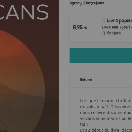
Agency (illustrateur)
Livre papie
8,95 €
Livré sous 7 jours
En stock
Résumé
Lorsque le magma brûlant, 
un volcan naît. Découvre
dans ce livre-documentaire 
volcans sous-marins ou le
toi !
Et au début du livre, dé