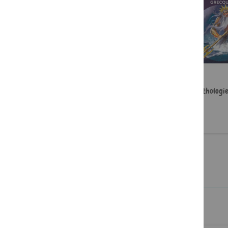
Street art
La mythologi
8,95 €
8,95 €