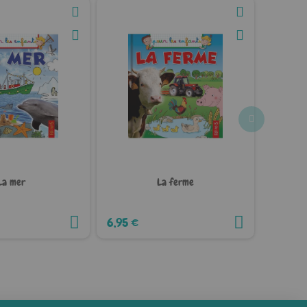
La mer
La ferme
6,95 €
6,95 €