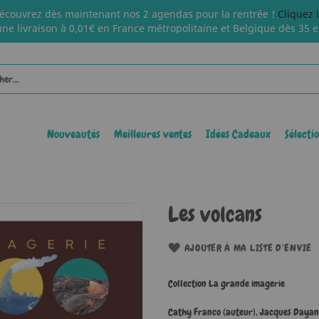
écouvrez dès maintenant nos 2 agendas pour la rentrée !
Cliquez 
une livraison à 0,01€ en France métropolitaine et Belgique dès 35 e
Nouveautés
Meilleures ventes
Idées Cadeaux
Sélecti
Les volcans
AJOUTER À MA LISTE D’ENVIE
Collection La grande imagerie
Cathy Franco (auteur)
,
Jacques Dayan 