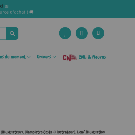
ici
📅
uros d'achat ! 🚚
Rechercher
ons du moment
Univers
CNL & Fleurus
(illustrateur)
,
Giampietro Costa (illustrateur)
,
Leaf Illustration