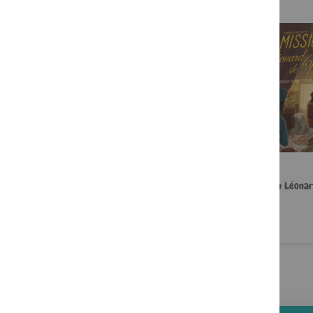
Les châteaux forts
Mission Léonar
11,95 €
6,95 €