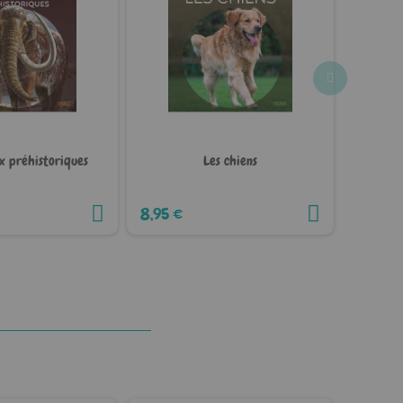
x préhistoriques
Les chiens
Le
8,95 €
8,95 €