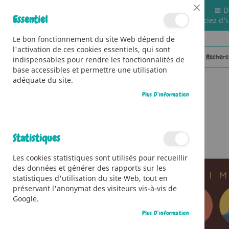
📅 D
Close
Essentiel
🚚 Bénéficiez d'
Cookie
Bar
Le bon fonctionnement du site Web dépend de
l'activation de ces cookies essentiels, qui sont
indispensables pour rendre les fonctionnalités de
base accessibles et permettre une utilisation
adéquate du site.
Plus D’information
CATÉGORIES
Accueil
Les volcans
Statistiques
Skip
Les cookies statistiques sont utilisés pour recueillir
to
des données et générer des rapports sur les
the
statistiques d'utilisation du site Web, tout en
end
préservant l'anonymat des visiteurs vis-à-vis de
of
Google.
the
images
Plus D’information
gallery