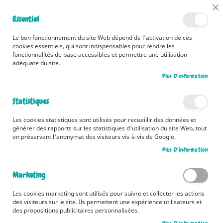
📅 Découvrez dès maintenant nos 2 agendas pour la rentrée !
Cl
Essentiel
Cliquez ici
📅
Co
Ba
🚚 Bénéficiez d'une livraison à 0,01€ en France métropolitaine et
Le bon fonctionnement du site Web dépend de l'activation de ces
Belgique dès 35 euros d'achat ! 🚚
cookies essentiels, qui sont indispensables pour rendre les
fonctionnalités de base accessibles et permettre une utilisation
adéquate du site.
Plus D’information
Rechercher
Statistiques
Accueil
Le Petit Chaperon Rouge
Les cookies statistiques sont utilisés pour recueillir des données et
Skip
générer des rapports sur les statistiques d'utilisation du site Web, tout
to
en préservant l'anonymat des visiteurs vis-à-vis de Google.
the
Plus D’information
end
of
the
Marketing
images
gallery
Les cookies marketing sont utilisés pour suivre et collecter les actions
des visiteurs sur le site. Ils permettent une expérience utilisateurs et
des propositions publicitaires personnalisées.