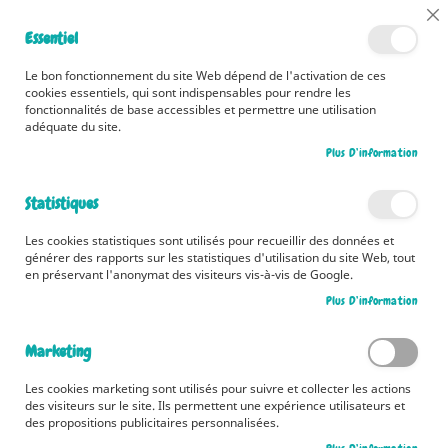
📅 Découvrez dès maintenant nos 2 agendas pour la rentrée !
Cl
Essentiel
Cliquez ici
📅
Co
Ba
🚚 Bénéficiez d'une livraison à 0,01€ en France métropolitaine et
Le bon fonctionnement du site Web dépend de l'activation de ces
Belgique dès 35 euros d'achat ! 🚚
cookies essentiels, qui sont indispensables pour rendre les
fonctionnalités de base accessibles et permettre une utilisation
adéquate du site.
Plus D’information
Rechercher
Statistiques
Accueil
Les plus belles pensées d'Antoine de Saint-Exupéry
Les cookies statistiques sont utilisés pour recueillir des données et
Skip
générer des rapports sur les statistiques d'utilisation du site Web, tout
to
en préservant l'anonymat des visiteurs vis-à-vis de Google.
the
Plus D’information
end
of
the
Marketing
images
gallery
Les cookies marketing sont utilisés pour suivre et collecter les actions
des visiteurs sur le site. Ils permettent une expérience utilisateurs et
des propositions publicitaires personnalisées.