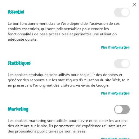
📅 Découvrez dès maintenant nos 2 agendas pour la rentrée !
Cl
Essentiel
Cliquez ici
📅
Co
Ba
🚚 Bénéficiez d'une livraison à 0,01€ en France métropolitaine et
Le bon fonctionnement du site Web dépend de l'activation de ces
Belgique dès 35 euros d'achat ! 🚚
cookies essentiels, qui sont indispensables pour rendre les
fonctionnalités de base accessibles et permettre une utilisation
adéquate du site.
Plus D’information
Rechercher
Statistiques
Accueil
Collections
Pétille et compagnie
Les cookies statistiques sont utilisés pour recueillir des données et
Pétille et compagnie
générer des rapports sur les statistiques d'utilisation du site Web, tout
en préservant l'anonymat des visiteurs vis-à-vis de Google.
Produits
1
-
12
sur
13
Plus D’information
Pa
Trier par
or
Marketing
dé
Les cookies marketing sont utilisés pour suivre et collecter les actions
des visiteurs sur le site. Ils permettent une expérience utilisateurs et
des propositions publicitaires personnalisées.