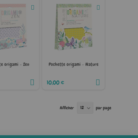
e origami - Zen
Pochette origami - Nature
10,00 €
Afficher
par page