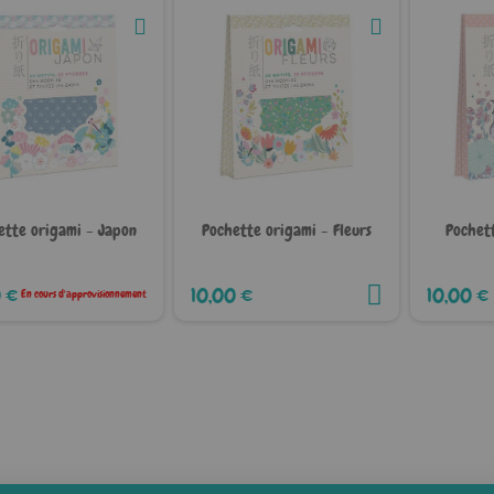
ette origami - Japon
Pochette origami - Fleurs
Pochett
 €
10,00 €
10,00 €
En cours d'approvisionnement