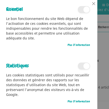
📅 D
Close
Essentiel
🚚 Bénéficiez d'
Cookie
Bar
Le bon fonctionnement du site Web dépend de
l'activation de ces cookies essentiels, qui sont
indispensables pour rendre les fonctionnalités de
base accessibles et permettre une utilisation
adéquate du site.
Plus D’information
CATÉGORIES
Accueil
Collections
Origami adulte - pochette soufflet
Statistiques
Les cookies statistiques sont utilisés pour recueillir
des données et générer des rapports sur les
statistiques d'utilisation du site Web, tout en
4
artic
préservant l'anonymat des visiteurs vis-à-vis de
Ma Liste D’envies
Google.
Plus D’information
Il n’y a aucun article dans votre liste
d’envies.