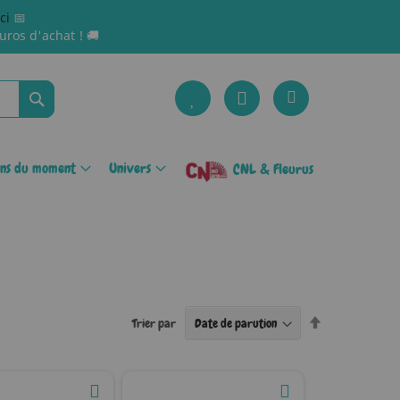
ici
📅
uros d'achat ! 🚚
Rechercher
ons du moment
Univers
CNL & Fleurus
Par
Trier par
ordre
décroissant