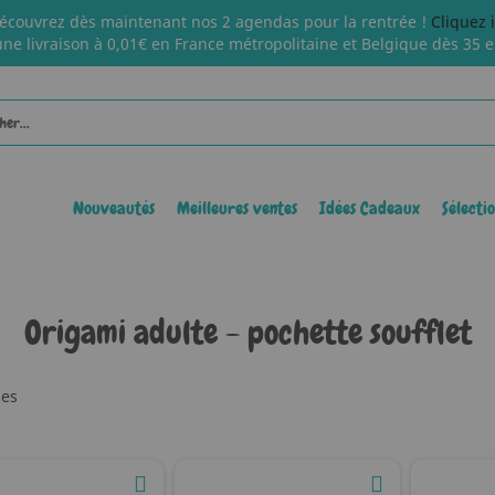
écouvrez dès maintenant nos 2 agendas pour la rentrée !
Cliquez 
une livraison à 0,01€ en France métropolitaine et Belgique dès 35 e
Nouveautés
Meilleures ventes
Idées Cadeaux
Sélecti
Origami adulte - pochette soufflet
les