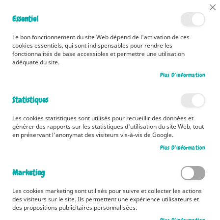
📅 Découvrez dès maintenant nos 2 agendas pour la rentrée !
Cl
Essentiel
Cliquez ici
📅
Co
Ba
🚚 Bénéficiez d'une livraison à 0,01€ en France métropolitaine et
Le bon fonctionnement du site Web dépend de l'activation de ces
Belgique dès 35 euros d'achat ! 🚚
cookies essentiels, qui sont indispensables pour rendre les
fonctionnalités de base accessibles et permettre une utilisation
adéquate du site.
Plus D’information
Rechercher
Statistiques
Accueil
Collections
Mes stickers trop mignons
Les cookies statistiques sont utilisés pour recueillir des données et
Mes stickers trop mignons
générer des rapports sur les statistiques d'utilisation du site Web, tout
en préservant l'anonymat des visiteurs vis-à-vis de Google.
2
articles
Plus D’information
Pa
Trier par
or
Marketing
dé
Les cookies marketing sont utilisés pour suivre et collecter les actions
des visiteurs sur le site. Ils permettent une expérience utilisateurs et
des propositions publicitaires personnalisées.