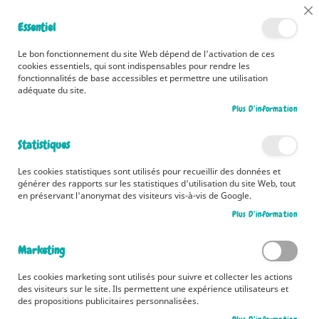
📅 Découvrez dès maintenant nos 2 agendas pour la rentrée !
Cl
Essentiel
Cliquez ici
📅
Co
Ba
🚚 Bénéficiez d'une livraison à 0,01€ en France métropolitaine et
Le bon fonctionnement du site Web dépend de l'activation de ces
Belgique dès 35 euros d'achat ! 🚚
cookies essentiels, qui sont indispensables pour rendre les
fonctionnalités de base accessibles et permettre une utilisation
adéquate du site.
Plus D’information
Rechercher
Statistiques
Accueil
Collections
Les plus belles histoires du soir
Les cookies statistiques sont utilisés pour recueillir des données et
Les plus belles histoires du soir
générer des rapports sur les statistiques d'utilisation du site Web, tout
en préservant l'anonymat des visiteurs vis-à-vis de Google.
2
articles
Plus D’information
Pa
Trier par
or
Marketing
dé
Les cookies marketing sont utilisés pour suivre et collecter les actions
des visiteurs sur le site. Ils permettent une expérience utilisateurs et
des propositions publicitaires personnalisées.